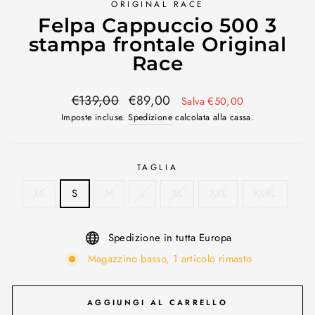
ORIGINAL RACE
Felpa Cappuccio 500 3
stampa frontale Original
Race
Prezzo
Prezzo
€139,00
€89,00
Salva €50,00
di
scontato
Imposte incluse.
Spedizione
calcolata alla cassa.
listino
TAGLIA
XS
S
M
L
XL
XXL
XXXL
Spedizione in tutta Europa
Magazzino basso, 1 articolo rimasto
AGGIUNGI AL CARRELLO