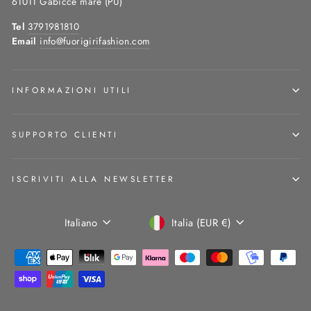
61011 Gabicce mare (PU)
Tel
3791981810
Email
info@fuorigirifashion.com
INFORMAZIONI UTILI
SUPPORTO CLIENTI
ISCRIVITI ALLA NEWSLETTER
Lingua
Valuta
Italiano
Italia (EUR €)